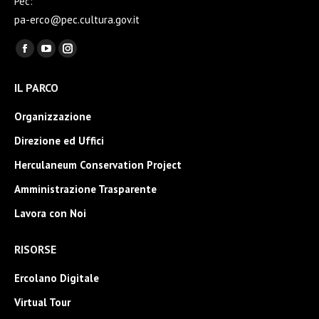
Pec:
pa-erco@pec.cultura.gov.it
Ci puoi trovare su:
Facebook
YouTube
Instagram
page
page
page
IL PARCO
opens
opens
opens
in
in
in
Organizzazione
new
new
new
Direzione ed Uffici
window
window
window
Herculaneum Conservation Project
Amministrazione Trasparente
Lavora con Noi
RISORSE
Ercolano Digitale
Virtual Tour