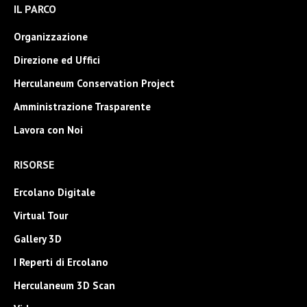
IL PARCO
opens
opens
opens
in
in
in
Organizzazione
new
new
new
Direzione ed Uffici
window
window
window
Herculaneum Conservation Project
Amministrazione Trasparente
Lavora con Noi
RISORSE
Ercolano Digitale
Virtual Tour
Gallery 3D
I Reperti di Ercolano
Herculaneum 3D Scan