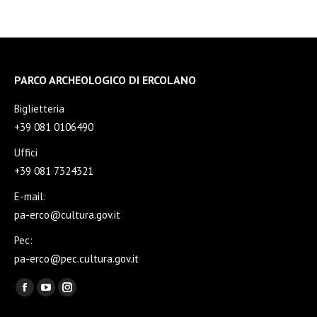
su
su
su
su
Facebook
X
WhatsApp
LinkedIn
PARCO ARCHEOLOGICO DI ERCOLANO
Biglietteria
+39 081 0106490
Uffici
+39 081 7324321
E-mail:
pa-erco@cultura.gov.it
Pec:
pa-erco@pec.cultura.gov.it
Ci puoi trovare su:
Facebook
YouTube
Instagram
page
page
page