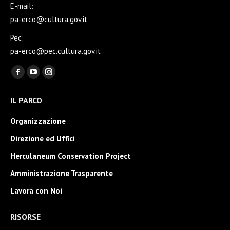
E-mail:
pa-erco@cultura.gov.it
Pec:
pa-erco@pec.cultura.gov.it
Ci puoi trovare su:
Facebook
YouTube
Instagram
page
page
page
IL PARCO
opens
opens
opens
in
in
in
Organizzazione
new
new
new
Direzione ed Uffici
window
window
window
Herculaneum Conservation Project
Amministrazione Trasparente
Lavora con Noi
RISORSE