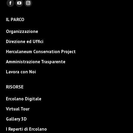
Ci puoi trovare su:
Facebook
YouTube
Instagram
page
page
page
IL PARCO
opens
opens
opens
in
in
in
Organizzazione
new
new
new
Direzione ed Uffici
window
window
window
Herculaneum Conservation Project
Amministrazione Trasparente
Lavora con Noi
RISORSE
Ercolano Digitale
Virtual Tour
Gallery 3D
I Reperti di Ercolano