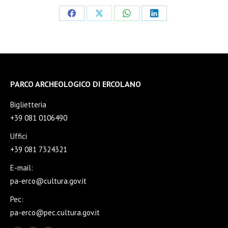
Condividi
Condividi
Condividi
Condividi
su
su
su
su
Facebook
X
WhatsApp
LinkedIn
PARCO ARCHEOLOGICO DI ERCOLANO
Biglietteria
+39 081 0106490
Uffici
+39 081 7324321
E-mail:
pa-erco@cultura.gov.it
Pec:
pa-erco@pec.cultura.gov.it