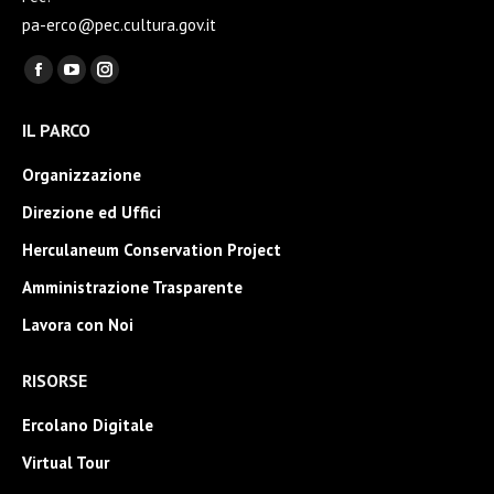
pa-erco@pec.cultura.gov.it
Ci puoi trovare su:
Facebook
YouTube
Instagram
page
page
page
IL PARCO
opens
opens
opens
in
in
in
Organizzazione
new
new
new
Direzione ed Uffici
window
window
window
Herculaneum Conservation Project
Amministrazione Trasparente
Lavora con Noi
RISORSE
Ercolano Digitale
Virtual Tour