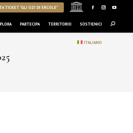
A TICKET "GLI OZI DI ERCOLE"
Facebook
Instagram
YouTube
page
page
page
PLORA
PARTECIPA
TERRITORIO
SOSTIENICI
Cerca:
opens
opens
opens
in
in
in
new
new
new
ITALIANO
window
window
window
025