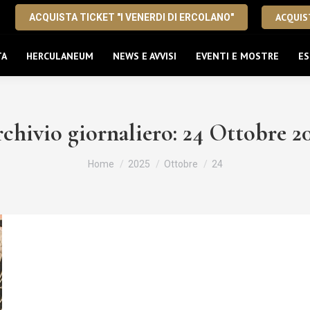
ACQUIST
ACQUISTA TICKET "I VENERDI DI ERCOLANO"
TA
HERCULANEUM
NEWS E AVVISI
EVENTI E MOSTRE
ES
chivio giornaliero:
24 Ottobre 2
Tu sei qui:
Home
2025
Ottobre
24