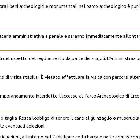
iora i beni archeologici e monumentali nel parco archeologico è puni
n materia amministrativa e penale e saranno immediatamente allontan
i del rispetto del regolamento da parte dei singoli. L’Amministrazio
rsi di visita stabiliti. È vietato effettuare la visita con percorsi alt
emporaneamente interdetto l’accesso al Parco Archeologico di Ercol
o taglia. Resta l’obbligo di tenere il cane al guinzaglio o museruola 
le eventuali deiezioni.
Antiquarium, all’interno del Padiglione della barca e nelle domus co