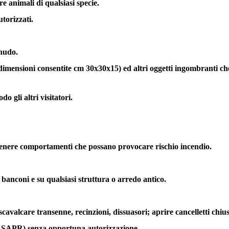
 animali di qualsiasi specie.
utorizzati.
 nudo.
dimensioni consentite cm 30x30x15) ed altri oggetti ingombranti che d
o gli altri visitatori.
tenere comportamenti che possano provocare rischio incendio.
i banconi e su qualsiasi struttura o arredo antico.
avalcare transenne, recinzioni, dissuasori; aprire cancelletti chiusi o
– SAPR) senza opportuna autorizzazione.