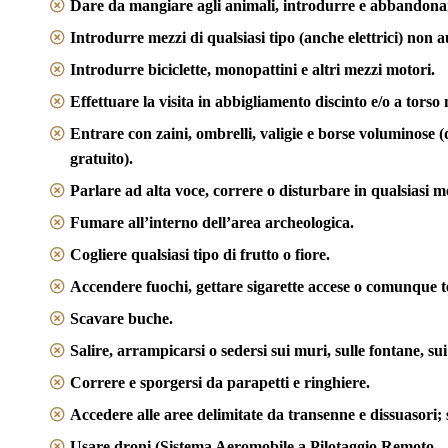
Dare da mangiare agli animali, introdurre e abbandonare
Introdurre mezzi di qualsiasi tipo (anche elettrici) non a
Introdurre biciclette, monopattini e altri mezzi motori.
Effettuare la visita in abbigliamento discinto e/o a torso
Entrare con zaini, ombrelli, valigie e borse voluminose (
gratuito).
Parlare ad alta voce, correre o disturbare in qualsiasi mod
Fumare all’interno dell’area archeologica.
Cogliere qualsiasi tipo di frutto o fiore.
Accendere fuochi, gettare sigarette accese o comunque 
Scavare buche.
Salire, arrampicarsi o sedersi sui muri, sulle fontane, su
Correre e sporgersi da parapetti e ringhiere.
Accedere alle aree delimitate da transenne e dissuasori; sc
Usare droni (Sistema Aeromobile a Pilotaggio Remoto 