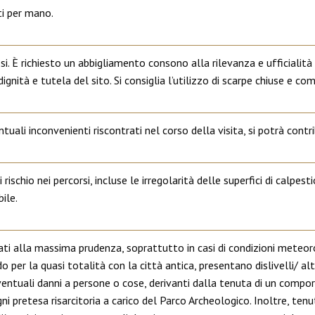
i per mano.
. È richiesto un abbigliamento consono alla rilevanza e ufficialità 
nità e tutela del sito. Si consiglia l’utilizzo di scarpe chiuse e com
i inconvenienti riscontrati nel corso della visita, si potrà contribui
ischio nei percorsi, incluse le irregolarità delle superfici di calpestio
ile.
tati alla massima prudenza, soprattutto in casi di condizioni meteoro
endo per la quasi totalità con la città antica, presentano dislivelli/ 
entuali danni a persone o cose, derivanti dalla tenuta di un compo
ni pretesa risarcitoria a carico del Parco Archeologico. Inoltre, ten