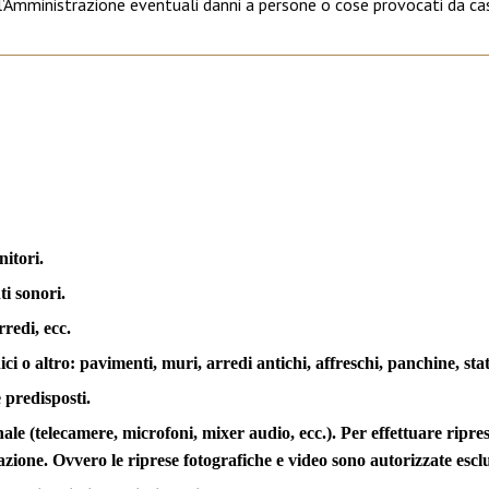
l’Amministrazione eventuali danni a persone o cose provocati da casi
nitori.
ti sonori.
rredi, ecc.
ci o altro: pavimenti, muri, arredi antichi, affreschi, panchine, stat
 predisposti.
nale (telecamere, microfoni, mixer audio, ecc.). Per effettuare ripr
zione. Ovvero le riprese fotografiche e video sono autorizzate escl