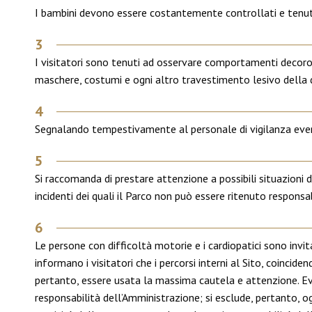
I bambini devono essere costantemente controllati e tenut
3
I visitatori sono tenuti ad osservare comportamenti decorosi
maschere, costumi e ogni altro travestimento lesivo della dig
4
Segnalando tempestivamente al personale di vigilanza eventual
5
Si raccomanda di prestare attenzione a possibili situazioni di r
incidenti dei quali il Parco non può essere ritenuto responsab
6
Le persone con difficoltà motorie e i cardiopatici sono invi
informano i visitatori che i percorsi interni al Sito, coincid
pertanto, essere usata la massima cautela e attenzione. Ev
responsabilità dell’Amministrazione; si esclude, pertanto, og