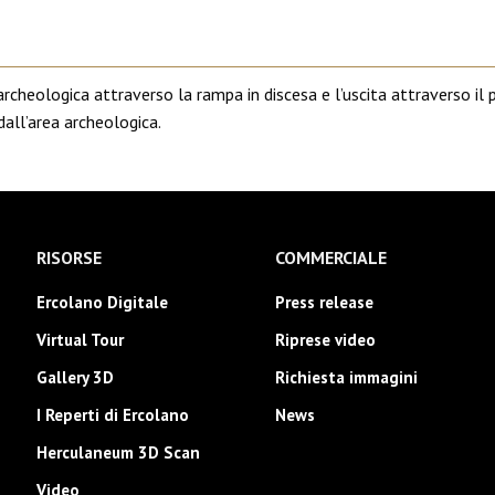
archeologica attraverso la rampa in discesa e l’uscita attraverso il p
 dall’area archeologica.
RISORSE
COMMERCIALE
Ercolano Digitale
Press release
Virtual Tour
Riprese video
Gallery 3D
Richiesta immagini
I Reperti di Ercolano
News
Herculaneum 3D Scan
Video