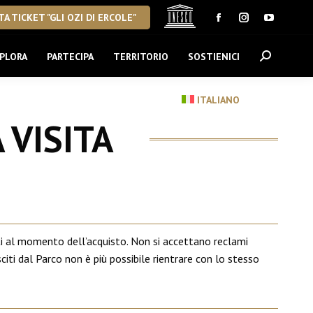
A TICKET "GLI OZI DI ERCOLE"
Facebook
Instagram
YouTube
page
page
page
PLORA
PARTECIPA
TERRITORIO
SOSTIENICI
Cerca:
opens
opens
opens
in
in
in
new
new
new
ITALIANO
window
window
window
 VISITA
ietti al momento dell’acquisto. Non si accettano reclami
citi dal Parco non è più possibile rientrare con lo stesso