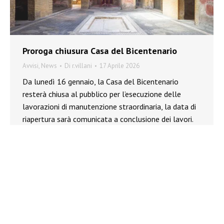
Proroga chiusura Casa del Bicentenario
Avvisi
,
News
Di
r.villani
17 Aprile 2026
Da lunedì 16 gennaio, la Casa del Bicentenario
resterà chiusa al pubblico per l’esecuzione delle
lavorazioni di manutenzione straordinaria, la data di
riapertura sarà comunicata a conclusione dei lavori.
←
1
2
3
4
5
6
…
17
→