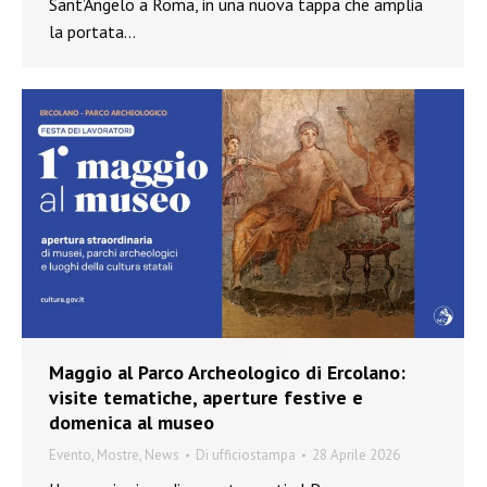
Sant’Angelo a Roma, in una nuova tappa che amplia
la portata…
Maggio al Parco Archeologico di Ercolano:
visite tematiche, aperture festive e
domenica al museo
Evento
,
Mostre
,
News
Di
ufficiostampa
28 Aprile 2026