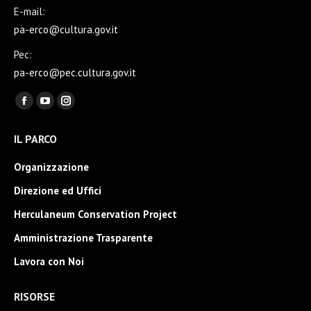
E-mail:
pa-erco@cultura.gov.it
Pec:
pa-erco@pec.cultura.gov.it
Ci puoi trovare su:
Facebook
YouTube
Instagram
page
page
page
IL PARCO
opens
opens
opens
in
in
in
Organizzazione
new
new
new
Direzione ed Uffici
window
window
window
Herculaneum Conservation Project
Amministrazione Trasparente
Lavora con Noi
RISORSE