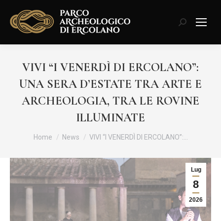
Cerca:
VIVI “I VENERDÌ DI ERCOLANO”:
UNA SERA D’ESTATE TRA ARTE E
ARCHEOLOGIA, TRA LE ROVINE
ILLUMINATE
Tu sei qui:
Home
News
VIVI “I VENERDÌ DI ERCOLANO”:…
Lug
8
2026