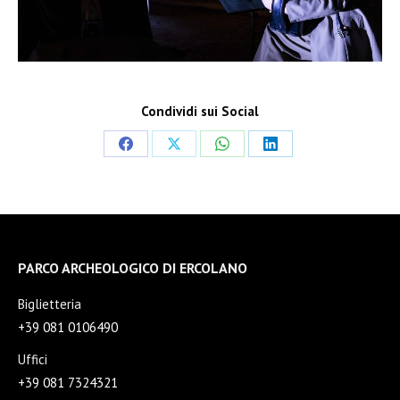
Condividi sui Social
Condividi
Condividi
Condividi
Condividi
su
su
su
su
Facebook
X
WhatsApp
LinkedIn
PARCO ARCHEOLOGICO DI ERCOLANO
Biglietteria
+39 081 0106490
Uffici
+39 081 7324321