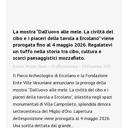
La mostra “Dall’uovo alle mele. La civiltà del
cibo e i piaceri della tavola a Ercolano” viene
prorogata fino al 4 maggio 2026. Regalatevi
un tuffo nella storia tra cibo, cultura e
scorci paesaggistici mozzafiato.
Evento
,
Mostre
,
News
Di
ufficiostampa
19 Dicembre 2025
Il Parco Archeologico di Ercolano e la Fondazione
Ente Ville Vesuviane annunciano la proroga della
mostra “Dall’uovo alle mele. La civiltà del cibo e i
piaceri della tavola a Ercolano”, allestita negli spazi
monumentali di Villa Campolieto, splendida dimora
settecentesca del Miglio d’Oro. L’apertura
dell’esposizione viene prorogata al 4 maggio 2026.
Una scelta dettata dal grande…