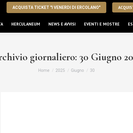
ACQUIST
ACQUISTA TICKET "I VENERDI DI ERCOLANO"
TA
HERCULANEUM
NEWS E AVVISI
EVENTI E MOSTRE
ES
chivio giornaliero:
30 Giugno 20
Tu sei qui:
Home
2025
Giugno
30