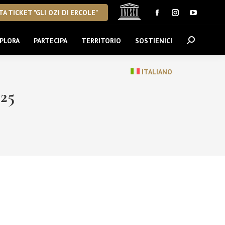
A TICKET "GLI OZI DI ERCOLE"
Facebook
Instagram
YouTube
page
page
page
PLORA
PARTECIPA
TERRITORIO
SOSTIENICI
Cerca:
opens
opens
opens
in
in
in
new
new
new
ITALIANO
window
window
window
25