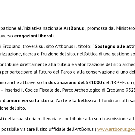
ipazione all’iniziativa nazionale
ArtBonus
, promossa dal Ministero 
raverso
erogazioni liberali.
i Ercolano, troverà sul sito Artbonus il titolo:
“Sostegno alle atti
lorizzazione, ricerca e fruizione del sito, nell’ottica di una gestione
 contribuire direttamente alla tutela e valorizzazione del sito arche
er partecipare al futuro del Parco e alla conservazione di uno dei l
olano anche attraverso la
destinazione del 5×1000
dell’IRPEF: un g
 – inserisci il Codice Fiscale del Parco Archeologico di Ercolano 9
d’amore verso la storia, l’arte e la bellezza.
I fondi raccolti sa
ione del sito.
ti della sua storia millenaria e contribuire alla sua trasmissione al
possibile visitare il sito ufficiale dell’ArtBonus (
www.artbonus.gov.