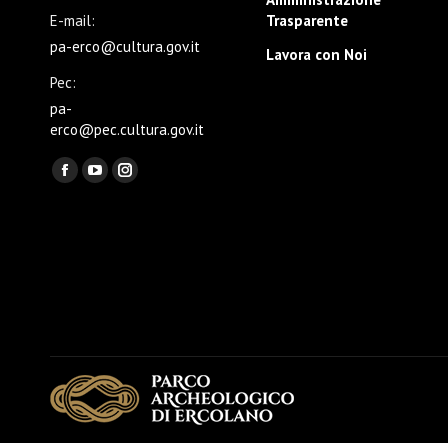
E-mail:
Trasparente
pa-erco@cultura.gov.it
Lavora con Noi
Pec:
pa-
erco@pec.cultura.gov.it
Ci puoi trovare su:
Facebook
YouTube
Instagram
page
page
page
opens
opens
opens
in
in
in
new
new
new
window
window
window