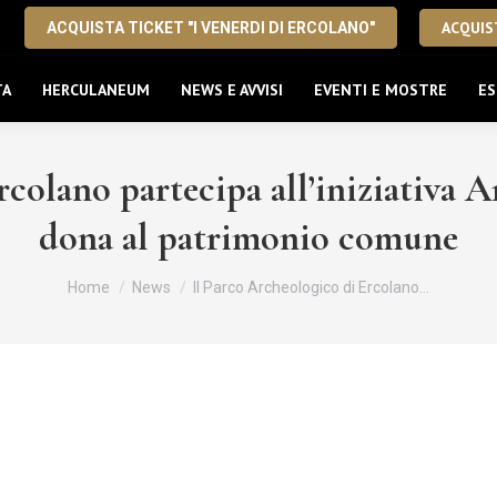
ACQUIST
ACQUISTA TICKET "I VENERDI DI ERCOLANO"
TA
HERCULANEUM
NEWS E AVVISI
EVENTI E MOSTRE
ES
colano partecipa all’iniziativa Ar
dona al patrimonio comune
Tu sei qui:
Home
News
Il Parco Archeologico di Ercolano…