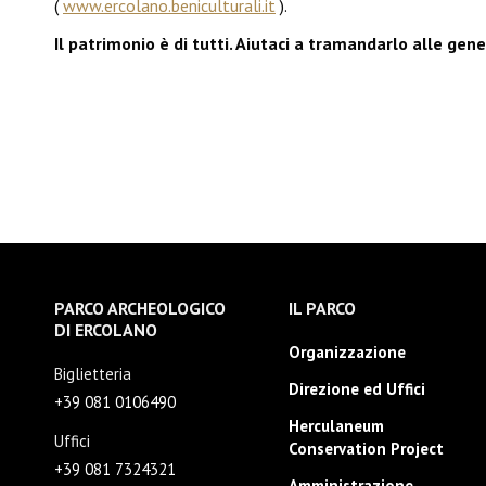
(
www.ercolano.beniculturali.it
).
Il patrimonio è di tutti. Aiutaci a tramandarlo alle gene
PARCO ARCHEOLOGICO
IL PARCO
DI ERCOLANO
Organizzazione
Biglietteria
Direzione ed Uffici
+39 081 0106490
Herculaneum
Uffici
Conservation Project
+39 081 7324321
Amministrazione