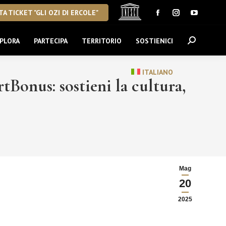
A TICKET "GLI OZI DI ERCOLE"
Facebook
Instagram
YouTube
page
page
page
PLORA
PARTECIPA
TERRITORIO
SOSTIENICI
Cerca:
opens
opens
opens
in
in
in
new
new
new
ITALIANO
tBonus: sostieni la cultura,
window
window
window
Mag
20
2025