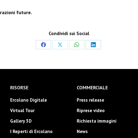
razioni future.
Condividi sui Social
Condividi
Condividi
Condividi
Condividi
su
su
su
su
Facebook
X
WhatsApp
LinkedIn
RISORSE
COMMERCIALE
Ercolano Digitale
Press release
Virtual Tour
Riprese video
Gallery 3D
Richiesta immagini
I Reperti di Ercolano
News