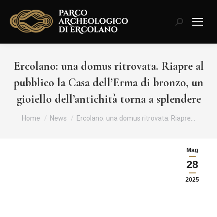
Cerca:
Ercolano: una domus ritrovata. Riapre al
pubblico la Casa dell’Erma di bronzo, un
gioiello dell’antichità torna a splendere
Tu sei qui:
Home
News
Ercolano: una domus ritrovata. Riapre…
Mag
28
2025