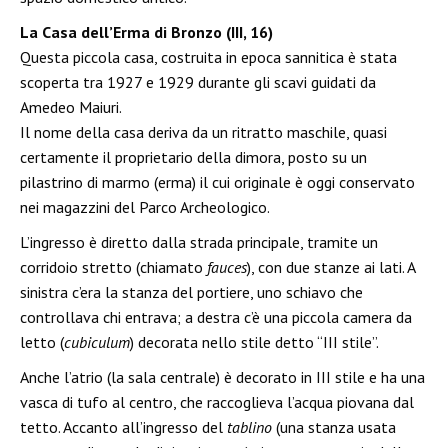
La Casa dell’Erma di Bronzo (III, 16)
Questa piccola casa, costruita in epoca sannitica è stata
scoperta tra 1927 e 1929 durante gli scavi guidati da
Amedeo Maiuri.
Il nome della casa deriva da un ritratto maschile, quasi
certamente il proprietario della dimora, posto su un
pilastrino di marmo (erma) il cui originale è oggi conservato
nei magazzini del Parco Archeologico.
L’ingresso è diretto dalla strada principale, tramite un
corridoio stretto (chiamato
fauces
), con due stanze ai lati. A
sinistra c’era la stanza del portiere, uno schiavo che
controllava chi entrava; a destra c’è una piccola camera da
letto (
cubiculum
) decorata nello stile detto “III stile”.
Anche l’atrio (la sala centrale) è decorato in III stile e ha una
vasca di tufo al centro, che raccoglieva l’acqua piovana dal
tetto. Accanto all’ingresso del
tablino
(una stanza usata